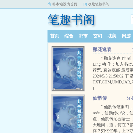
将本站设为首页
收藏笔趣书阁
笔趣书阁
首页
综合
都市
玄幻
耽美
网游
酿花逢春
" 酿花逢春 作 
Ling 动 作：加入书架
荐票, 直达底部 最后
2024/5/5 21:50:02 下
TXT,CHM,UMD,JAR,
)
仙韵传
沁
" 仙韵传笔趣阁
sodu，仙韵传小说，
点，仙韵传沁园居士
天地间，道，何在？
存？穷亿亿年，上下