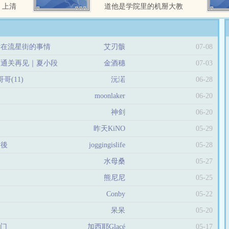
。上清
道他是学院里的机掰大教
二。天
授，拥有牛津大学博士 ...
衍。大
小道百
索在流星街的事情
艾刃骸
07-08
。五行
成。因
面通关再见｜夏小段
金酒穗
07-03
生行。
，冥冥
哥(11)
沅渃
06-28
化万千
moonlaker
06-20
之道，
神剑
06-20
）
昨天KiNO
05-29
之後
joggingislife
05-28
水母桑
05-27
熊尼尼
05-25
Conby
05-22
呆呆
05-20
之门
加西耶Glacé
05-17