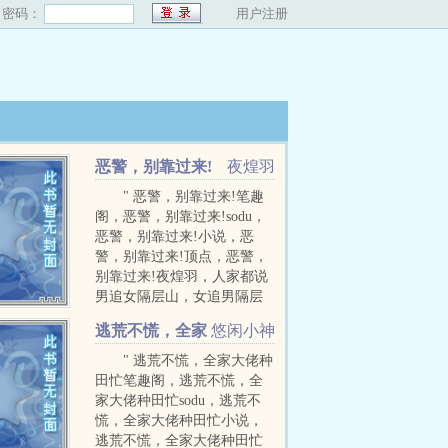
密码：
用户注册
恶警，别靠过来!
夜煌羽
" 恶警，别靠过来!笔趣
阁，恶警，别靠过来!sodu，
恶警，别靠过来!小说，恶
警，别靠过来!顶点，恶警，
别靠过来!夜煌羽，人家都说
男追女隔层山，女追男隔层
纱。对於他们之间，事实上
逃荒不慌，全家
悠闲小神
正相反，她正面临着一座纹
大佬种田忙
...
" 逃荒不慌，全家大佬种
田忙笔趣阁，逃荒不慌，全
家大佬种田忙sodu，逃荒不
慌，全家大佬种田忙小说，
逃荒不慌，全家大佬种田忙