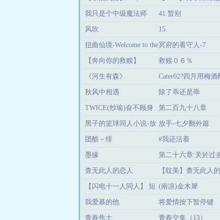
我只是个中级魔法师
41.暂别
风吹
15.
扭曲仙境-Welcome to the
冥府的看守人-7
Villans world
【奔向你的救赎】
救赎０６％
《河生有森》
Cater02?四月用梅
秋风中相遇
除了乖还是乖
TWICE(纱瑜)奋不顾身
第二百九十八章
黑子的篮球同人小说-放
放手-七夕翻外篇
手
团酷－绯
#我还活着
墨缘
第二十六章:关於过去(
查无此人的恋人
【耽美】查无此人的恋
【闪电十一人同人】 短
(南凉)金木犀
篇合集
我爱慕的他
将爱情按下暂停键
青春焦土
青春交集（13）