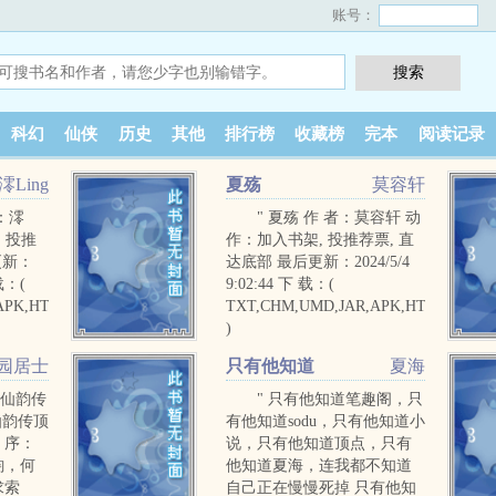
账号：
科幻
仙侠
历史
其他
排行榜
收藏榜
完本
阅读记录
澪Ling
夏殇
莫容轩
者：澪
" 夏殇 作 者：莫容轩 动
, 投推
作：加入书架, 投推荐票, 直
更新：
达底部 最后更新：2024/5/4
 载：(
9:02:44 下 载：(
APK,HTML
TXT,CHM,UMD,JAR,APK,HTML
)
园居士
只有他知道
夏海
，仙韵传
" 只有他知道笔趣阁，只
仙韵传顶
有他知道sodu，只有他知道小
，序：
说，只有他知道顶点，只有
韵，何
他知道夏海，连我都不知道
求索
自己正在慢慢死掉 只有他知