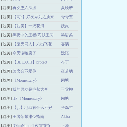
饿殍遍野......”徐月看看屋内
面目全非的家人，又看看外
[耽美]
再次堕入深渊
夏晚若
头屍横遍野的惨像……她不
[耽美]
【高h】好友系列之换乘
骨骨查
活了行不行！PS：无CP书友
群号：736660918
[耽美]
恋爱
【耽美】一鸿花河
妖灵
[耽美]
黑夜中的王者(海贼王同
墨语柔
[耽美]
人)
【鬼灭同人】六出飞花
妄隅
[耽美]
今天该嗑腐了
沅渃
[耽美]
【BLEACH】protect
布丁
[耽美]
your own path
怎麽会不爱你
夜若璃
[耽美]
《Momentary》
阑塘
[耽美]
我的男友是艳都大帝
玉霄柳
[耽美]
HP《Momentary》
阑塘
[耽美]
【gb】地狱有什么不好
雍鸟竺
[耽美]
王者荣耀排位指南
Akira
[耽美]
[OhmNanon] 夜雪乘兴
止湮