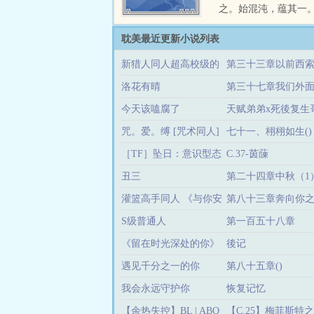
之。始混沌，蕴其一
下浊，分阴阳，一生
地出，时空现，万物
耽美最近更新小说列表
道三千，中道十万，
新猎人同人超高校级的
第三十三章以前西
万。法则立，始成界
为基，变异生，循环
爱
洛花有晴
第三十七章我们外
果轮回，命运引，众
天道之玄，韵味之妙
今天该嗑腐了
天赋弟弟x死後复生哥
其求。（感悟宇宙演
咒。爱。缚 [咒术同人]
七十一、栩栩如生()
道韵，成就最强征服
笑傲异界，仙路逍遥
[五伏]
［TF］坠日：意识型态
C.37-茵蔯
行……）
丑三
第二十四章中秋（1
灌篮高手同人 《与你安
第八十三章奔向你
好》流川x自创角色 BG
S级普通人
第一百五十八章
《留在时光深处的你》
後记
【ABO】
遇见千分之一的你
第八十五章()
我会永远守护你
恢复记忆
【余热失控】BL | ABO
【C.25】梅菲斯特