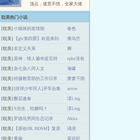
顶点，逃荒不慌，全家大佬
种田忙悠闲小神，徐月穿越
了！穿越的第一天，她爹垂
耽美热门小说
死病中惊坐起：吾乃堂堂金
[耽美]
小猫咪的发情期
春色
丹真人！穿越的第二天，任
劳任怨的娘亲，冲她爹甩手
[耽美]
【gb/第四爱】欢迎来到
雍鸟竺
就是一巴掌：你要是我舰船
上的兵我早特麽一枪毙了
[耽美]
【极袄】
非定义关系
卿
你！第三天，憨厚内向的大
[耽美]
原神，情人遍布提瓦特
ephy没有
哥忽然暴起，力大无穷，喉
咙里发出吼吼的非人吼叫，
[耽美]
杂七杂八同人文
名字
海啸
见人就咬！第四天，不小心
[耽美]
特摄教育部的工作日常
萧萧下雨
脑袋磕在桌角上昏死过去的
姐姐醒来之後就喜欢捡棍子
[耽美]
[排球少年同人]开车合集
arrow
蹲灶房里“咻咻”的比划着什
麽，嘴里念念有词，似乎是
[耽美]
（All日向）
酿花逢春
澪Ling
某种古老的咒语……就在徐
[耽美]
X先生，吃糖吗？
澪Ling
月觉得自己已经够惨时，隔
壁快嗝屁的大爷告诉她：“自
[耽美]
罗德岛男同生态记录
Akira
董兴入京以来，天下群雄并
[耽美]
【原创/BL/BDSM】复原
瑀澄
起，占据州、郡者多不胜
数，又逢天灾，民不聊生，
[耽美]
师的狗
夏殇
莫容轩