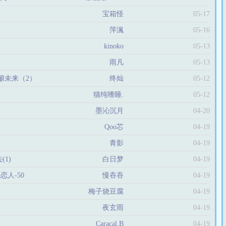
宝箱怪
05-17
萍渢
05-16
kinoko
05-13
雨凡
05-13
酒酿未来（2）
终灿
05-12
猫纯嗜睡.
05-12
墨沁沉月
04-20
Qoo芯
04-19
青影
04-19
1)
白日梦
04-19
人-50
慢吞吞
04-19
梅子烧豆腐
04-19
夜玄雨
04-19
Caracal.B
04-19