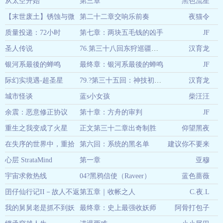
从太空开始
第三章
黑色流星
04-17
【末世废土】锈蚀与微
第二十二章交响乐前奏
夜猫令
04-17
光
质量投递：72小时
第七章：两块五毛钱的凶手
03-06
JF
圣人传说
76.第三十八回东狩巡疆：芒的海洋协议与文明拓荒第三章：【海天一s：老丘地宫与超圣星的最终对接】
汉育龙
03-06
银河系最後的蝉鸣
最终章：银河系最後的蝉鸣
03-06
JF
际幻实境遇-超圣星
79.?第三十五回：神技初成，天地变s第一章：霸王卸甲，力拔山河气盖世
汉育龙
03-06
城市怪谈
蓝s小女孩
柴汪汪
03-05
余震：恶意修正协议
第十章：方舟的审判
03-05
JF
重生之我变成了火星
正文第三十二章出奇制胜
仰望黑夜
03-04
在失序的世界中，重拾
第六回：系统的黑名单
建议你不要来
03-02
爱与自我 -- 第一部曲：
心层 StrataMind
第一章
亚穆
看
《被遗忘的系统》
宇宙求救热线
04?黑鸦信使（Raveer）
蓝色蔷薇
03-02
03-01
囝仔仙行记II－故人不返
第五章｜收帐之人
C.夜.L
02-28
我的舅舅老是抓不到妖
最终章：史上最强收妖师
阿骨打包子
02-28