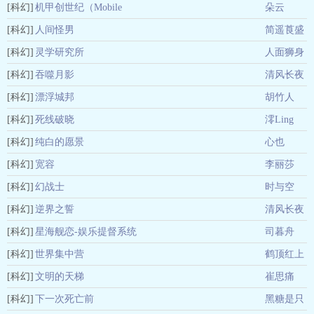
[科幻]
机甲创世纪（Mobile
朵云
[科幻]
Armor Genesis）
人间怪男
简遥莨盛
[科幻]
灵学研究所
人面狮身
[科幻]
吞噬月影
清风长夜
[科幻]
漂浮城邦
胡竹人
[科幻]
死线破晓
澪Ling
[科幻]
纯白的愿景
心也
[科幻]
宽容
李丽莎
[科幻]
幻战士
时与空
[科幻]
逆界之誓
清风长夜
[科幻]
星海舰恋-娱乐提督系统
司暮舟
[科幻]
世界集中营
鹤顶红上
[科幻]
文明的天梯
一枝花( )
崔思痛
[科幻]
下一次死亡前
黑糖是只