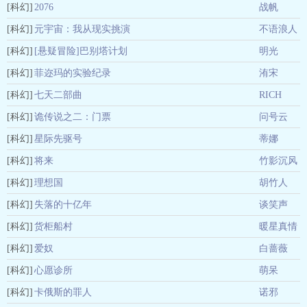
[科幻]
2076
猫
战帆
[科幻]
元宇宙：我从现实挑演
不语浪人
[科幻]
员
[悬疑冒险]巴别塔计划
明光
[科幻]
菲迩玛的实验纪录
洧宋
[科幻]
七天二部曲
RICH
[科幻]
诡传说之二：门票
问号云
[科幻]
星际先驱号
蒂娜
[科幻]
将来
竹影沉风
[科幻]
理想国
胡竹人
[科幻]
失落的十亿年
谈笑声
[科幻]
货柜船村
暖星真情
[科幻]
爱奴
人
白蔷薇
[科幻]
心愿诊所
萌呆
[科幻]
卡俄斯的罪人
诺邪