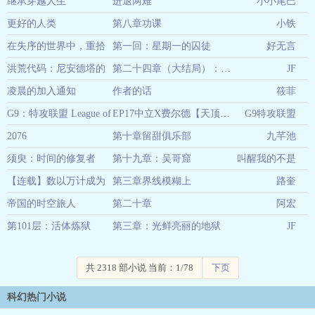
—第一季
继承穿越人生
进退两难
小小尾巴
02-28
更好的人类
第八章功课
小铁
02-28
在失序的世界中，重拾
第一回：星期一的囚徒
好无言
02-28
爱与自我 -- 第一部曲：
洪荒代码：尼安德塔的
第二十四章（大结局）：历史的奇点
02-27
JF
《被遗忘的系统》
挽歌
凌晨的加入通知
作者的话
筱菲
02-27
G9：特攻联盟 League of
EP17中立X费尔德【天顶之下的阴影】
G9特攻联盟
02-27
Aces
2076
第十章留甜俱乐部
九芊池
02-27
须臾：时间的修复者
第十九章：吴哥窟
叫醒我的不是
02-27
【连载】数以万计成为
第三章界线模糊上
梦想而是双倍
路奎
一
帝国的时空旅人
第二十章
浓缩
阿宏
02-26
第101层：活体炼狱
第三章：光鲜亮丽的地狱
02-26
02-26
JF
02-26
共 2318 部小说 当前：1/78
下页
科幻热门小说