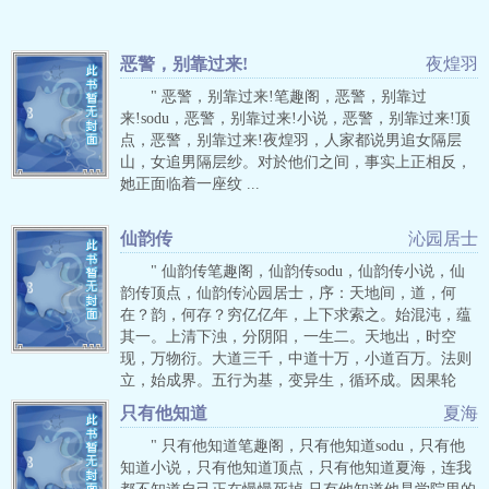
恶警，别靠过来!
夜煌羽
" 恶警，别靠过来!笔趣阁，恶警，别靠过
来!sodu，恶警，别靠过来!小说，恶警，别靠过来!顶
点，恶警，别靠过来!夜煌羽，人家都说男追女隔层
山，女追男隔层纱。对於他们之间，事实上正相反，
她正面临着一座纹 ...
仙韵传
沁园居士
" 仙韵传笔趣阁，仙韵传sodu，仙韵传小说，仙
韵传顶点，仙韵传沁园居士，序：天地间，道，何
在？韵，何存？穷亿亿年，上下求索之。始混沌，蕴
其一。上清下浊，分阴阳，一生二。天地出，时空
现，万物衍。大道三千，中道十万，小道百万。法则
立，始成界。五行为基，变异生，循环成。因果轮
回，命运引，众生行。天道之玄，韵味之妙，冥冥其
只有他知道
夏海
求。（感悟宇宙演化万千道韵，成就最强征服之道，
笑傲异界，仙路逍遥行……）
" 只有他知道笔趣阁，只有他知道sodu，只有他
知道小说，只有他知道顶点，只有他知道夏海，连我