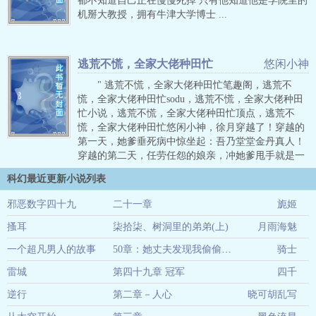
都不知道自己正在慢慢死掉 只有他知道他是学院里的
机掰大教授，拥有牛津大学博士 ...
逃荒不慌，全家大佬种田忙
悠闲小神
" 逃荒不慌，全家大佬种田忙笔趣阁，逃荒不
慌，全家大佬种田忙sodu，逃荒不慌，全家大佬种田
忙小说，逃荒不慌，全家大佬种田忙顶点，逃荒不
慌，全家大佬种田忙悠闲小神，徐月穿越了！穿越的
第一天，她爹垂死病中惊坐起：吾乃堂堂金丹真人！
穿越的第二天，任劳任怨的娘亲，冲她爹甩手就是一
巴掌：你要是我舰船上的兵我早特麽一枪毙了你！第
科幻最近更新小说列表
三天，憨厚内向的大哥忽然暴起，力大无穷，喉咙里
发出吼吼的非人吼叫，见人就咬！第四天，不小心脑
邪恶数字四十九
二十一章
旎姬
袋磕在桌角上昏死过去的姐姐醒来之後就喜欢捡棍子
蹲灶房里“咻咻”的比划着什麽，嘴里念念有词，似乎
搔耳
柒拾柒、树洞里的弟弟(上)
月雨海魅
06-15
是某种古老的咒语……就在徐月觉得自己已经够惨
一个超凡男人的故事
50章：她丈夫发现我偷偷瞄她
骑士
05-14
时，隔壁快嗝屁的大爷告诉她：“自董兴入京以来，天
下群雄并起，占据州、郡者多不胜数，又逢天灾，民
雷城
第四十九章 冠军
四千
04-19
不聊生，饿殍遍野......”徐月看看屋内面目全非的家
逆行
第二章－人心
晓可胡乱写
04-17
人，又看看外头屍横遍野的惨像……她不活了行不
行！PS：无CP书友群号：736660918