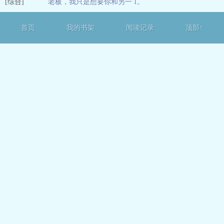
[综合]
老板，我只是想要你和另一
1。
06-24
位老板在一起(GL)
05-25
首页
我的书架
阅读记录
顶部↑