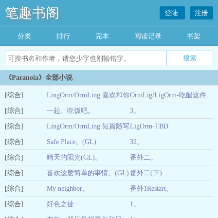
笔趣书阁
登陆
注册
分类
排行
完本
阅读记录
书架
《Paranoia》全部小说
[综合]
LingOrm/OrmLing 喜欢和你
OrmLig/LigOrm-吃醋这件小事。
[综合]
在一起时的自己
一起、吃饭吧。
3。
06-28
[综合]
LingOrm/OrmLing 短篇随写
LigOrm-TBD
11-25
[综合]
Safe Place。(GL)
32。
09-04
[综合]
晴天的阳光(GL)。
番外二。
09-13
[综合]
喜欢这麽简单的事情。(GL)
番外二(下)
08-12
[综合]
My neighbor。
番外1Restart。
08-11
[综合]
好色之徒
1。
07-31