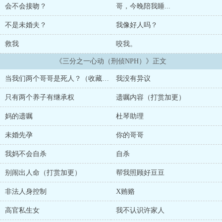
岁生日前夕自杀，母亲死后，昔日光鲜的慈善家企业家形象被撕开，
会不会接吻？
哥，今晚陪我睡...
随之而来的是高官情妇行贿等丑闻。 一夜间，杜颖从高高在富商
独女跌落地狱，两个素未谋面的‘哥哥’突然现身，寡言少语的冷面刑
不是未婚夫？
我像好人吗？
警给她带来了母亲的‘遗书’。 母亲诡异的‘自杀’后，留下的两份截
然不同的‘遗嘱’，让她有了三个‘未婚夫’以及三位监护人。 保险箱
救我
咬我。
里母亲唯二留给她的遗物：一本字迹斑驳的自传，一把编号为‘13’的
《三分之一心动（刑侦NPH）》正文
钥匙… 寻着母亲留下的蛛丝马迹，一段被尘封了近二十年的血色
往事被揭开，那段被母亲抹去的过往，她身世的真相，以及母亲仁慈
当我们两个哥哥是死人？（收藏满百加更）
我没有异议
的假面被彻底撕开… 乖巧的菟丝花女主x寡言少语年上刑警x斯文
败类精英律师x忠厚老实心胸外科医生敲黑板：＊刑侦悬疑向 1女3男
只有两个养子有继承权
遗嘱内容（打赏加更）
含兄弟盖饭 3个男主皆处＊3位男主都不是纯好人，介意勿入哈。*不
涉及现实纯架空，如有雷同，纯属巧合。*不喜出轨、禁忌文的请点
妈的遗嘱
杜琴助理
x，文明你我她。*主角三观不代表作者三观。*珍珠满百加更，收藏
满百加更，打赏加更。
未婚先孕
你的哥哥
我妈不会自杀
自杀
别闹出人命（打赏加更）
帮我照顾好豆豆
非法人身控制
X贿赂
高官私生女
我不认识许家人