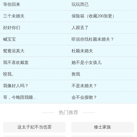
等你回来
玩玩而已
三个未婚夫
保险箱（收藏200加更）
好好你们
人跟丢了
喊宝宝
听说你找杜颖未婚夫？
鸳鸯浴真大
杜颖未婚夫
我不喜欢戴套
她不是小女孩儿
咬我。
救我
我像好人吗？
不是未婚夫？
哥，今晚陪我睡...
会不会接吻？
热门推荐
这太子妃不当也罢
修士家族