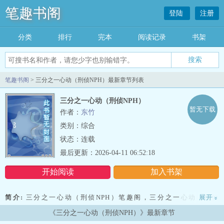
笔趣书阁
登陆
注册
分类
排行
完本
阅读记录
书架
笔趣书阁
> 三分之一心动（刑侦NPH）最新章节列表
三分之一心动（刑侦NPH）
暂无下载
作者：
东竹
类别：综合
状态：连载
最后更新：2026-04-11 06:52:18
开始阅读
加入书架
简介:
三分之一心动（刑侦NPH）笔趣阁，三分之一心动（刑侦
展开
»
NPH）sodu，三分之一心动（刑侦NPH）小说，三分之一心动（刑侦
《三分之一心动（刑侦NPH）》最新章节
NPH）顶点，三分之一心动（刑侦NPH）东竹， ? ? ? 母亲在杜颖20