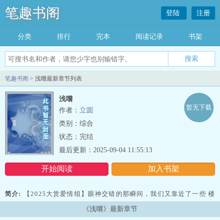
笔趣书阁
登陆
注册
分类
排行
完本
阅读记录
书架
笔趣书阁
> 浅嚐最新章节列表
浅嚐
暂无下载
作者：
立圆
类别：综合
状态：完结
最后更新：2025-09-04 11:55:13
开始阅读
加入书架
简介:
【2025大赏爱情组】眼神交错的那瞬间，我们又靠近了一些 楼
倾簪一直认为自己 ...
《浅嚐》最新章节